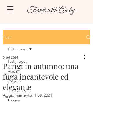
Travel with Amby
Post
Tutti i post
3 set 2024
Tutti i post
Parigi in autunno: una
Moda
fuga incantevole ed
Viaggio
elegante
La Dolce Vita
Aggiornamento:
1 ott 2024
Ricette