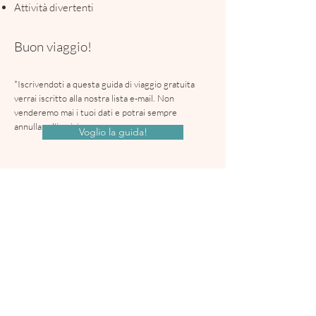
Attività divertenti
Buon viaggio!
*Iscrivendoti a questa guida di viaggio gratuita
verrai iscritto alla nostra lista e-mail. Non
venderemo mai i tuoi dati e potrai sempre
annullare l'iscrizione.
Voglio la guida!
Travel with Amby
CONTATTO
I
BLOG
|
LAVORA CON ME
COMPRAMI UN CAFFÈ
INFORMATIVA SULLA PRIVACY
|
TERMINI &
CONDIZIONI