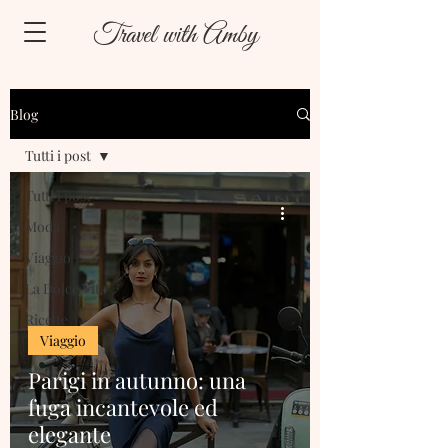
Travel with Amby
Blog
Tutti i post
Tutti i post
Moda
Viaggio
La Dolce Vita
Ricette
Viaggio
Parigi in autunno: una
fuga incantevole ed
elegante